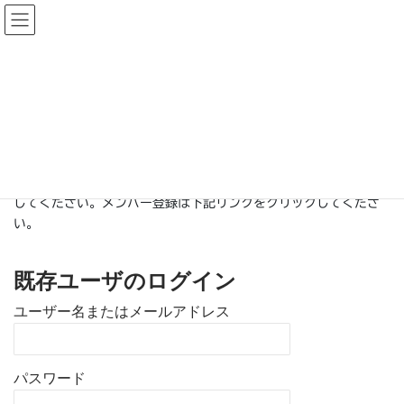
コ
ナ
ン
ビ
テ
ゲ
ン
ー
会員一覧
ツ
シ
に
ョ
移
ン
HOME
会員専用
会員一覧
動
に
移
動
この情報へのアクセスはメンバーに限定されています。ログイン
してください。メンバー登録は下記リンクをクリックしてくださ
い。
既存ユーザのログイン
ユーザー名またはメールアドレス
パスワード